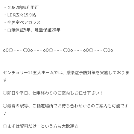
・２駅2路線利用可
・LDK広々19.9帖
・全居室ペアガラス
・白蟻保証5年、地盤保証20年
оО〇・-・〇Оо・-・оО〇・-・〇Оо・-・оО〇・-・〇Оо
​​センチュリー21五大ホームでは、感染症予防対策を実施しておりま
す
○即日や平日、仕事終わりのご案内もお任せ下さい！
○最寄の駅等、ご指定場所でお待ち合わせからのご案内も可能です
♪
○まずは資料だけ…という方も大歓迎☆