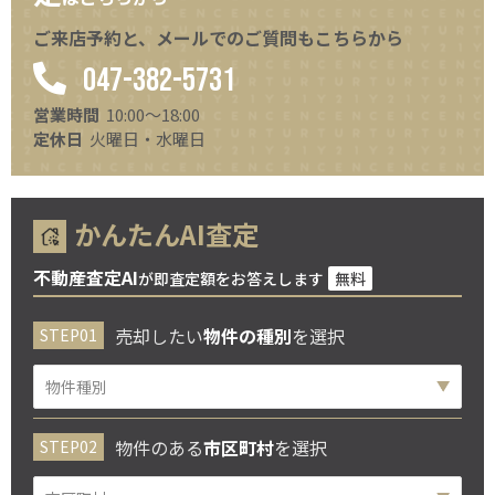
ご来店予約と、メールでのご質問もこちらから
047-382-5731
営業時間
10:00～18:00
定休日
火曜日・水曜日
かんたんAI査定
不動産査定AI
が即査定額をお答えします
無料
売却したい
物件の種別
を選択
物件のある
市区町村
を選択