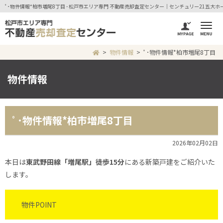
ﾟ･物件情報*柏市増尾8丁目 - 松戸市エリア専門 不動産売却査定センター｜センチュリー21五大ホ
物件情報
ﾟ･物件情報*柏市増尾8丁目
物件情報
ﾟ･物件情報*柏市増尾8丁目
2026年02月02日
本日は
東武野田線「増尾駅」徒歩15分
にある新築戸建をご紹介いた
します。
物件POINT