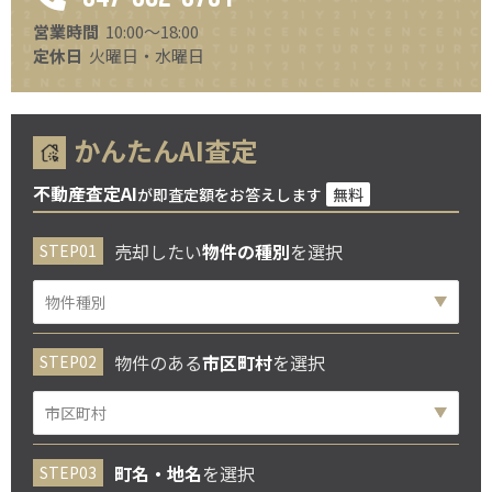
営業時間
10:00～18:00
定休日
火曜日・水曜日
かんたんAI査定
不動産査定AI
が即査定額をお答えします
無料
売却したい
物件の種別
を選択
物件のある
市区町村
を選択
町名・地名
を選択