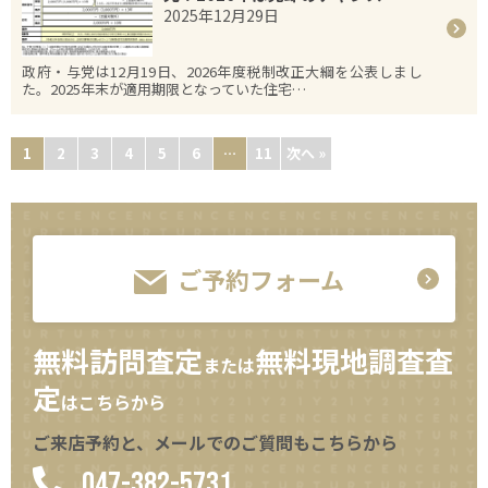
2025年12月29日
政府・与党は12月19日、2026年度税制改正大綱を公表しまし
た。2025年末が適用期限となっていた住宅…
1
2
3
4
5
6
…
11
次へ »
ご予約フォーム
無料訪問査定
無料現地調査査
または
定
はこちらから
ご来店予約と、メールでのご質問もこちらから
047-382-5731