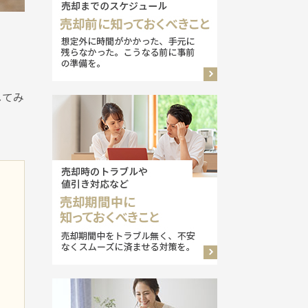
してみ
よ
あ