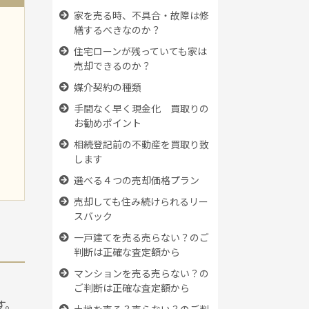
家を売る時、
不具合・故障は修
繕するべきなのか？
住宅ローンが残っていても
家は
売却できるのか？
媒介契約の種類
手間なく早く現金化 買取りの
お勧めポイント
相続登記前の不動産を買取り致
します
選べる４つの売却価格プラン
売却しても住み続けられるリー
スバック
一戸建てを売る売らない？のご
判断は正確な査定額から
マンションを売る売らない？の
ご判断は正確な査定額から
す。
土地を売る？売らない？のご判